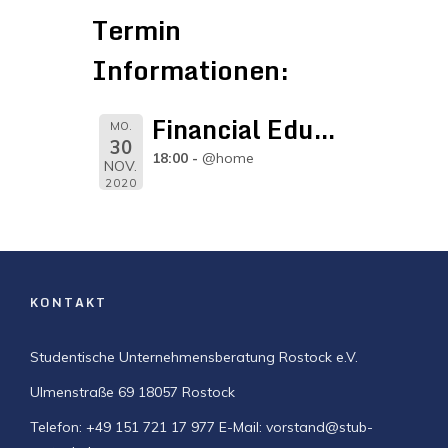
Termin
Informationen:
Financial Education by MLP SE
MO.
30
18:00
@home
NOV.
2020
KONTAKT
Studentische Unternehmensberatung Rostock e.V.
Ulmenstraße 69
18057 Rostock
Telefon: +49 151 721 17 977
E-Mail: vorstand@stub-