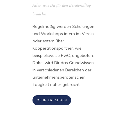
und
Alles, was Du für den Berateralltag
Setze Wisse
m.
brauchst.
Schulungen i
t sich in
Regelmäßig werden Schulungen
Unsere Proj
en externen
und Workshops intern im Verein
einen inte
ie
oder extern über
Bereich. Eg
aktivitäten
Kooperationspartner, wie
Gestaltung
 regionalen
beispielsweise PwC, angeboten.
interessie
nburg-
Dabei wird Dir das Grundwissen
Unternehm
chtest –
in verschiedenen Bereichen der
Vorpommer
e dabei.
unternehmensberaterischen
für Dich is
Tätigkeit näher gebracht.
MEHR ER
MEHR ERFAHREN