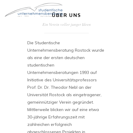
ÜBER UNS
Ein Verein voller junger Ideen
STARTSEITE
DER VEREIN
Die Studentische
Unternehmensberatung Rostock wurde
FÜR STUDIERENDE
als eine der ersten deutschen
studentischen
FÜR UNTERNEHMEN
Unternehmensberatungen 1993 auf
FÜR ALUMNI
Initiative des Universitätsprofessors
Prof. Dr. Dr. Theodor Nebl an der
Universität Rostock als eingetragener,
gemeinnütziger Verein gegründet.
Mittlerweile blicken wir auf eine etwa
30-jährige Erfahrungszeit mit
zahlreichen erfolgreich
abgeschlossenen Projekten in