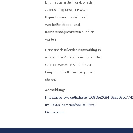
Erfahre aus erster Hand, wie der
Arbeitsalltag unserer
PwC-
Expert:innen
aussieht und
welche
Einstiegs- und
Karrieremöglichkeiten
auf dich
warten.
Beim anschließenden
Networking
in
entspannter Atmosphäre hast du die
Chance, wertvolle Kontakte zu
knüpfen und all deine Fragen zu
stellen.
Anmeldung:
https://jobs.pwc.de/de/de/event/6808e2684f622a08ac7742
im-Fokus-Karrierepfade-bei-PwC-
Deutschland