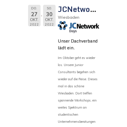
JCNetwork Days
DO.
SO.
27
30
Wiesbaden
OKT.
OKT.
2022
2022
Unser Dachverband
lädt ein.
Im Oktober geht es wieder
los. Unsere Junior
Consultants begehen sich
wieder auf die Reise. Dieses
mal in das schöne
Wiesbaden. Dort treffen
spannende Workshops, ein
weites Spektrum an
studentischen
Unternehmensberatungen