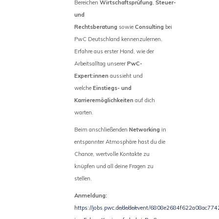
Bereichen
Wirtschaftsprüfung
,
Steuer-
und
Rechtsberatung
sowie
Consulting
bei
PwC Deutschland kennenzulernen.
Erfahre aus erster Hand, wie der
Arbeitsalltag unserer
PwC-
Expert:innen
aussieht und
welche
Einstiegs- und
Karrieremöglichkeiten
auf dich
warten.
Beim anschließenden
Networking
in
entspannter Atmosphäre hast du die
Chance, wertvolle Kontakte zu
knüpfen und all deine Fragen zu
stellen.
Anmeldung:
https://jobs.pwc.de/de/de/event/6808e2684f622a08ac7742