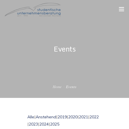
STARTSEITE
DER VEREIN
Events
FÜR STUDIERENDE
FÜR UNTERNEHMEN
FÜR ALUMNI
Home
Events
Alle
Anstehend
2019
2020
2021
2022
2023
2024
2025