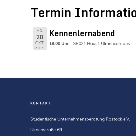
Termin Informati
Kennenlernabend
MO.
28
OKT.
19:00 Uhr
SR021 Haus1 Ulmencampus
2019
KONTAKT
Studentische Unternehmensberatung Rostock e.V.
Ulmenstraße 69