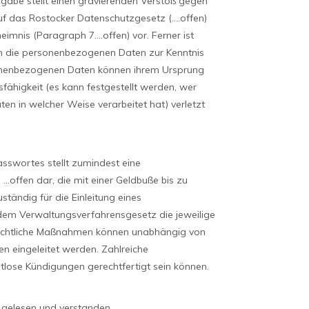
rgabe stellt einen gravierenden Verstoß gegen
auf das Rostocker Datenschutzgesetz (….offen)
imnis (Paragraph 7….offen) vor. Ferner ist
fen die personenbezogenen Daten zur Kenntnis
sonenbezogenen Daten können ihrem Ursprung
fähigkeit (es kann festgestellt werden, wer
 in welcher Weise verarbeitet hat) verletzt
asswortes stellt zumindest eine
…offen dar, die mit einer Geldbuße bis zu
tändig für die Einleitung eines
dem Verwaltungsverfahrensgesetz die jeweilige
tsrechtliche Maßnahmen können unabhängig von
n eingeleitet werden. Zahlreiche
istlose Kündigungen gerechtfertigt sein können.
 gelesen und verstanden.