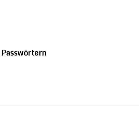
N
FÜR STUDIERENDE
FÜR UNTERNEHMEN
FÜR ALUMNI
n Passwörtern