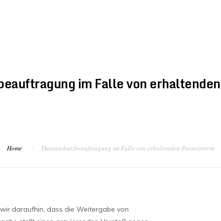
STARTSEITE
DER VEREI
eauftragung im Falle von erhaltende
Home
Datenschutzbeauftragung im Falle von erhaltenden Passwörtern
ir daraufhin, dass die Weitergabe von