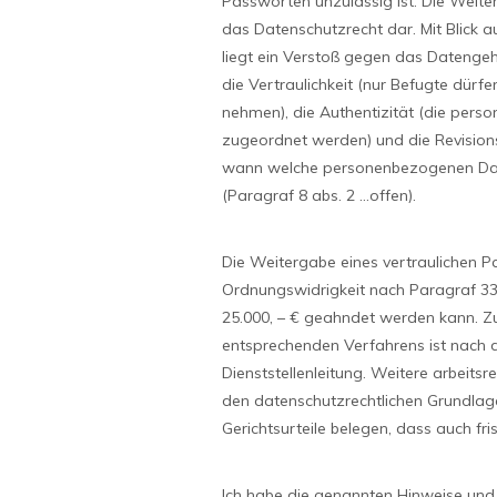
Passworten unzulässig ist. Die Weite
das Datenschutzrecht dar. Mit Blick 
liegt ein Verstoß gegen das Datengehe
die Vertraulichkeit (nur Befugte dür
nehmen), die Authentizität (die per
zugeordnet werden) und die Revisions
wann welche personenbezogenen Daten
(Paragraf 8 abs. 2 …offen).
Die Weitergabe eines vertraulichen P
Ordnungswidrigkeit nach Paragraf 33 
25.000, – € geahndet werden kann. Zus
entsprechenden Verfahrens ist nach 
Dienststellenleitung. Weitere arbei
den datenschutzrechtlichen Grundlage
Gerichtsurteile belegen, dass auch fr
Ich habe die genannten Hinweise und