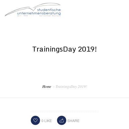
STARTSEITE
DER VEREIN
TrainingsDay 2019!
FÜR STUDIERENDE
FÜR UNTERNEHMEN
FÜR ALUMNI
Home
TrainingsDay 2019!
0
LIKE
SHARE