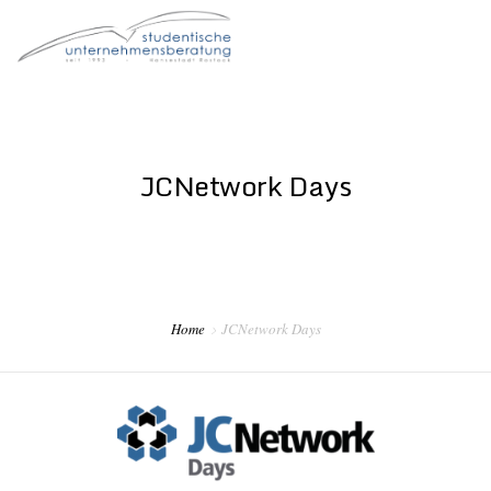
STARTSEITE
DER VEREIN
JCNetwork Days
FÜR STUDIERENDE
FÜR UNTERNEHMEN
FÜR ALUMNI
Home
JCNetwork Days