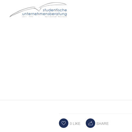
0
LIKE
SHARE